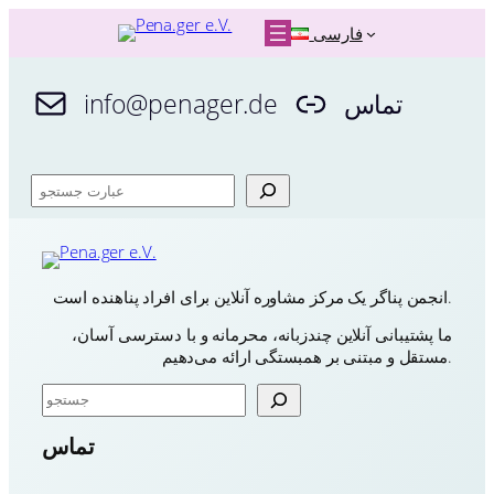
رفتن
فارسی
به
محتوا
تماس
info@penager.de
ج
س
ت
ج
و
انجمن پناگر یک مرکز مشاوره آنلاین برای افراد پناهنده است.
ما پشتیبانی آنلاین چندزبانه، محرمانه و با دسترسی آسان،
مستقل و مبتنی بر همبستگی ارائه می‌دهیم.
ج
س
ت
تماس
ج
و