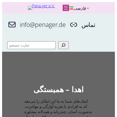
رفتن
فارسی
به
محتوا
تماس
info@penager.de
ج
س
ت
ج
و
اهدا – همبستگی
کمک های شما به ما این امکان را می‌دهد
که به افرادی با تجربه آوارگی و مهاجرت،
به‌صورت آسان، چندزبانه و همدلانه مشاوره
دهیم، بدون توجه به وضعیت اقامت یا محل