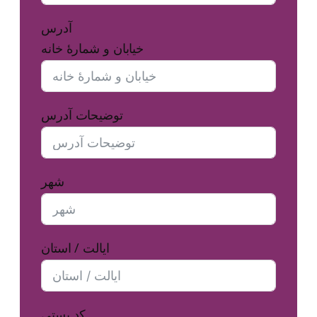
آدرس
خیابان و شمارهٔ خانه
توضیحات آدرس
شهر
ایالت / استان
کد پستی