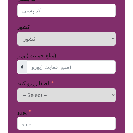
کشور
مبلغ حمایت (یورو)
€
لطفا رزرو کنید
یورو