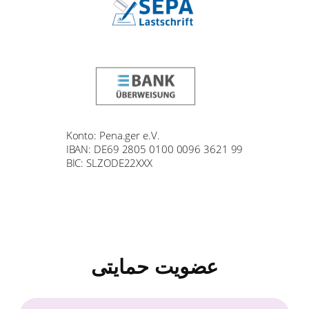
Konto: Pena.ger e.V.
IBAN: DE69 2805 0100 0096 3621 99
BIC: SLZODE22XXX
عضویت حمایتی