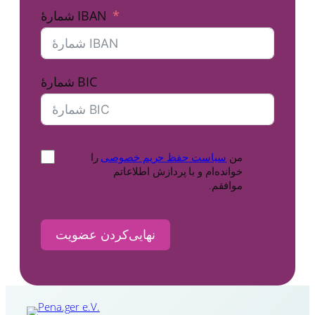
شمارهٔ IBAN
شمارهٔ BIC
من
سیاست حفظ حریم خصوصی
را
خوانده‌ام و با پردازش اطلاعاتم
موافقم.
نهایی‌کردن عضویت