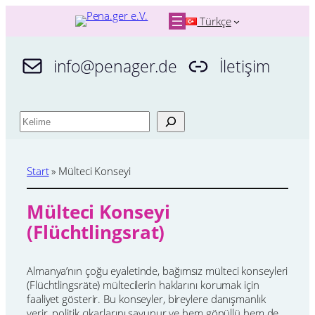
İçeriğe
Türkçe
geç
info@penager.de
İletişim
A
r
a
Start
»
Mülteci Konseyi
Mülteci Konseyi
(Flüchtlingsrat)
Almanya’nın çoğu eyaletinde, bağımsız mülteci konseyleri
(Flüchtlingsräte) mültecilerin haklarını korumak için
faaliyet gösterir. Bu konseyler, bireylere danışmanlık
verir, politik çıkarlarını savunur ve hem gönüllü hem de