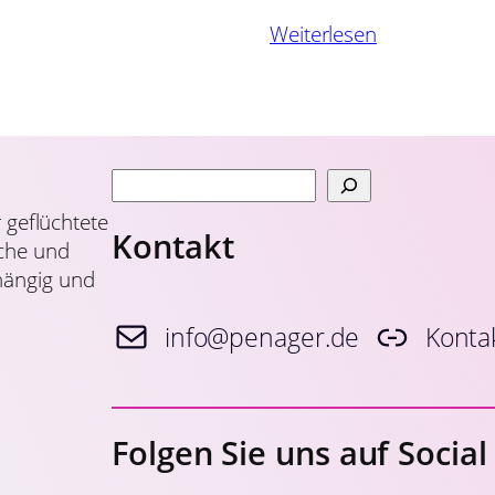
Weiterlesen
S
u
r geflüchtete
Kontakt
c
iche und
h
hängig und
e
n
info@penager.de
Konta
Folgen Sie uns auf Socia