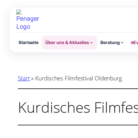
Zum
Inhalt
springen
Startseite
Über uns & Aktuelles
Beratung
Ev
Start
»
Kurdisches Filmfestival Oldenburg
Kurdisches Filmfe