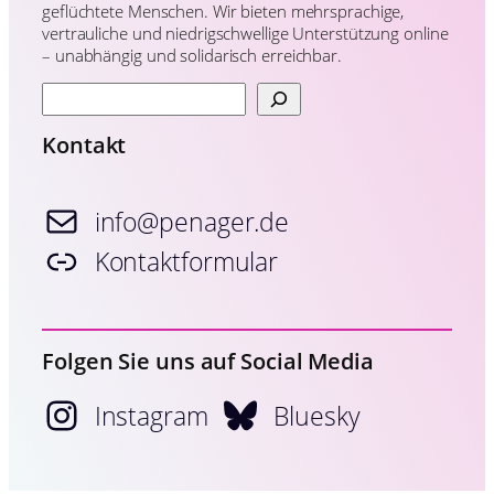
geflüchtete Menschen. Wir bieten mehrsprachige,
vertrauliche und niedrigschwellige Unterstützung online
– unabhängig und solidarisch erreichbar.
S
u
c
Kontakt
h
e
n
info@penager.de
Kontaktformular
Folgen Sie uns auf Social Media
Instagram
Bluesky