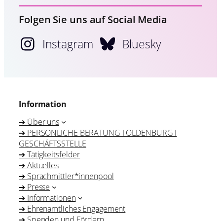
Folgen Sie uns auf Social Media
Instagram
Bluesky
Information
➔ Über uns
➔ PERSÖNLICHE BERATUNG I OLDENBURG I
GESCHÄFTSSTELLE
➔ Tätigkeitsfelder
➔ Aktuelles
➔ Sprachmittler*innenpool
➔ Presse
➔ Informationen
➔ Ehrenamtliches Engagement
➔ Spenden und Fördern