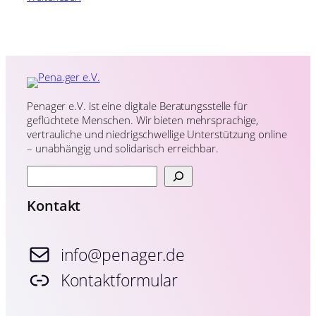
Penager e.V. ist eine digitale Beratungsstelle für
geflüchtete Menschen. Wir bieten mehrsprachige,
vertrauliche und niedrigschwellige Unterstützung online
– unabhängig und solidarisch erreichbar.
S
u
c
Kontakt
h
e
n
info@penager.de
Kontaktformular