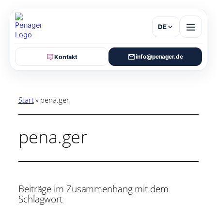
Zum
Inhalt
springen
DE
Kontakt
info@penager.de
Start
»
pena.ger
pena.ger
Beiträge im Zusammenhang mit dem
Schlagwort